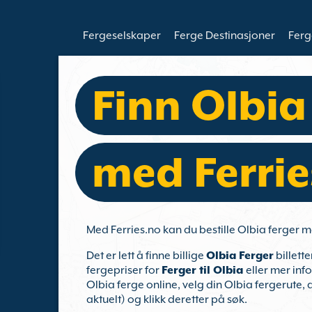
Fergeselskaper
Ferge Destinasjoner
Ferg
Finn Olbia
med Ferrie
Med Ferries.no kan du bestille Olbia ferger m
Det er lett å finne billige
Olbia Ferger
billette
fergepriser for
Ferger til Olbia
eller mer inf
Olbia ferge online, velg din Olbia fergerute, a
aktuelt) og klikk deretter på søk.