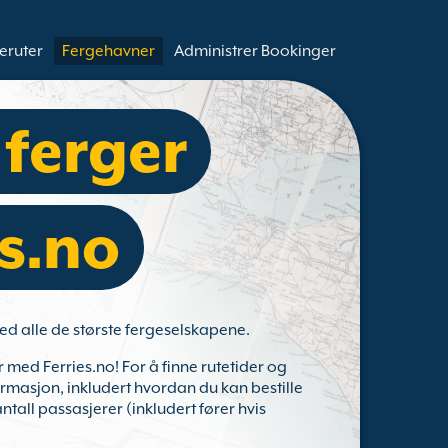
eruter
Fergehavner
Administrer Bookinger
 ferger
s.no
ed alle de største fergeselskapene.
r med Ferries.no! For å finne rutetider og
ormasjon, inkludert hvordan du kan bestille
ntall passasjerer (inkludert fører hvis