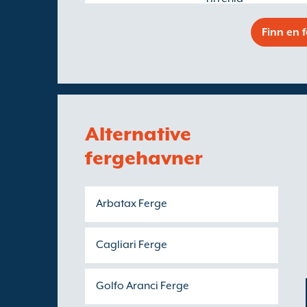
Finn en 
Alternative
fergehavner
Arbatax Ferge
Cagliari Ferge
Golfo Aranci Ferge