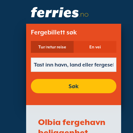
.no
Fergebillett søk
Tur/retur reise
En vei
Søk
Olbia fergehavn
beliggenhet