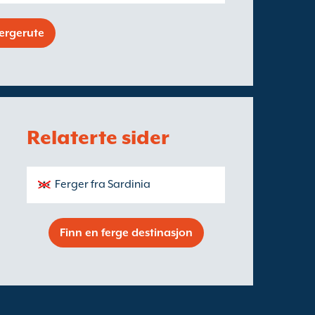
fergerute
Relaterte sider
Ferger fra Sardinia
Finn en ferge destinasjon