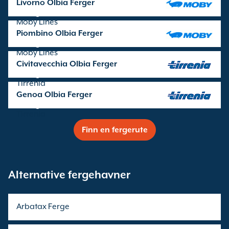
Livorno Olbia Ferger
seilinger drives av
Moby Lines
Piombino Olbia Ferger
seilinger drives av
Moby Lines
Civitavecchia Olbia Ferger
seilinger drives av
Tirrenia
Genoa Olbia Ferger
seilinger drives av
Tirrenia
Finn en fergerute
Alternative fergehavner
Arbatax Ferge