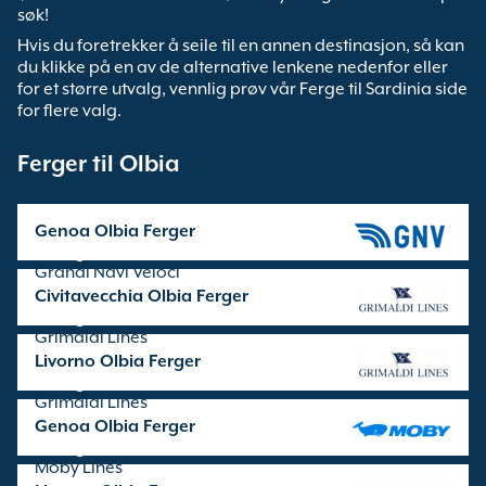
søk!
Hvis du foretrekker å seile til en annen destinasjon, så kan
du klikke på en av de alternative lenkene nedenfor eller
for et større utvalg, vennlig prøv vår Ferge til Sardinia side
for flere valg.
Ferger til Olbia
Genoa Olbia Ferger
seilinger drives av
Grandi Navi Veloci
Civitavecchia Olbia Ferger
seilinger drives av
Grimaldi Lines
Livorno Olbia Ferger
seilinger drives av
Grimaldi Lines
Genoa Olbia Ferger
seilinger drives av
Moby Lines