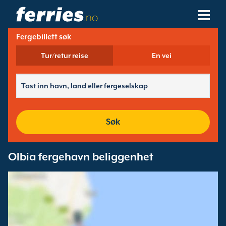
.no
Fergebillett søk
Fergeselskaper
Tur/retur reise
En vei
Ferge Destinasjoner
Fergeruter
Fergehavner
Søk
Administrer Bookinger
Olbia fergehavn beliggenhet