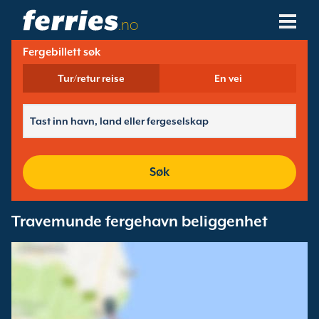
.no
Fergebillett søk
Fergeselskaper
Tur/retur reise
En vei
Ferge Destinasjoner
Fergeruter
Fergehavner
Søk
Administrer Bookinger
Travemunde fergehavn beliggenhet