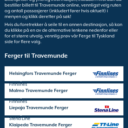
bestiller billett til Travemunde online, vennligst velg ruten
og antall passasjerer (inkludert fører hvis aktuelt) i
menyen og klikk deretter på søk!
Hvis du foretrekker å seile til en annen destinasjon, så kan
du klikke på en av de alternative lenkene nedenfor eller
for et større utvalg, vennlig prøv vår Ferge til Tyskland
side for flere valg.
Ferger til Travemunde
Helsingfors Travemunde Ferger
seilinger drives av
Finnlines
Malmo Travemunde Ferger
seilinger drives av
Finnlines
Liepaja Travemunde Ferger
seilinger drives av
Stena Line
Klaipeda Travemunde Ferger