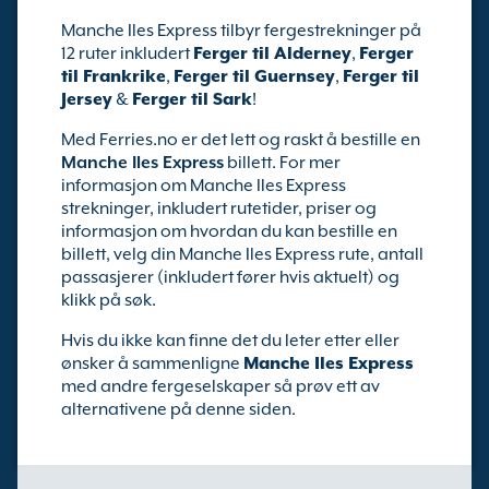
Manche Iles Express tilbyr fergestrekninger på
12 ruter inkludert
Ferger til Alderney
,
Ferger
til Frankrike
,
Ferger til Guernsey
,
Ferger til
Jersey
&
Ferger til Sark
!
Med Ferries.no er det lett og raskt å bestille en
Manche Iles Express
billett. For mer
informasjon om Manche Iles Express
strekninger, inkludert rutetider, priser og
informasjon om hvordan du kan bestille en
billett, velg din Manche Iles Express rute, antall
passasjerer (inkludert fører hvis aktuelt) og
klikk på søk.
Hvis du ikke kan finne det du leter etter eller
ønsker å sammenligne
Manche Iles Express
med andre fergeselskaper så prøv ett av
alternativene på denne siden.