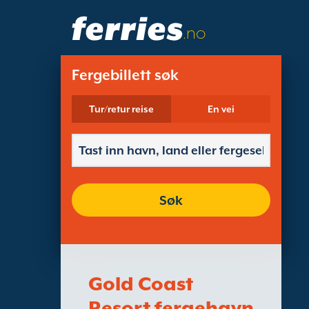
.no
Fergebillett søk
Tur/retur reise
En vei
Søk
Gold Coast
Resort fergehavn