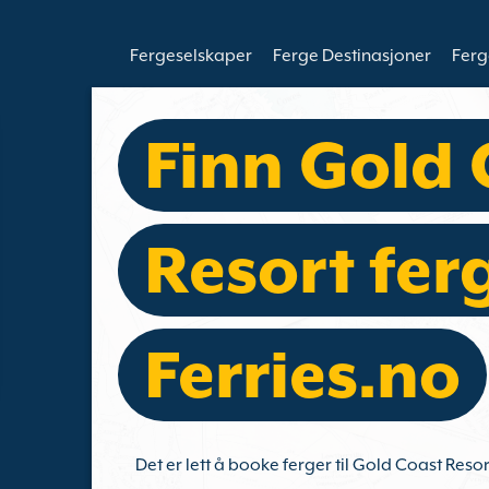
Fergeselskaper
Ferge Destinasjoner
Ferg
Finn Gold 
Resort fer
Ferries.no
Det er lett å booke ferger til Gold Coast Res