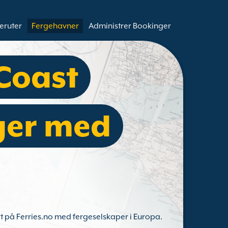
eruter
Fergehavner
Administrer Bookinger
Coast
ger med
ort på Ferries.no med fergeselskaper i Europa.