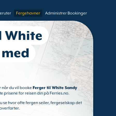
eruter
Fergehavner
Administrer Bookinger
il White
 med
r når du vil booke
Ferger til White Sandy
ste prisene for reisen din på Ferries.no.
u se hvor ofte fergen seiler, fergeselskap det
overfarter.