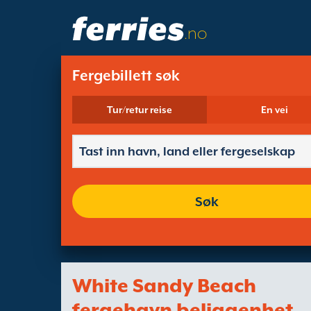
.no
Fergebillett søk
Tur/retur reise
En vei
Søk
White Sandy Beach
fergehavn beliggenhet