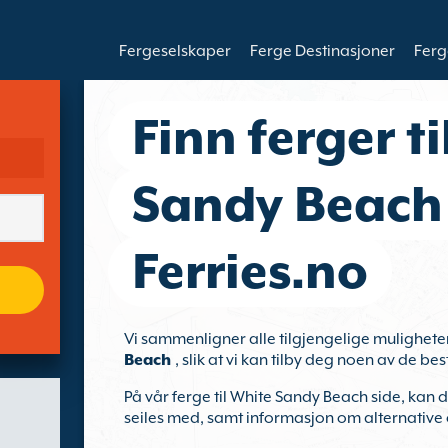
Fergeselskaper
Ferge Destinasjoner
Ferg
Finn ferger t
Sandy Beach
Ferries.no
Vi sammenligner alle tilgjengelige mulighete
Beach
, slik at vi kan tilby deg noen av de be
På vår ferge til White Sandy Beach side, kan d
seiles med, samt informasjon om alternative 