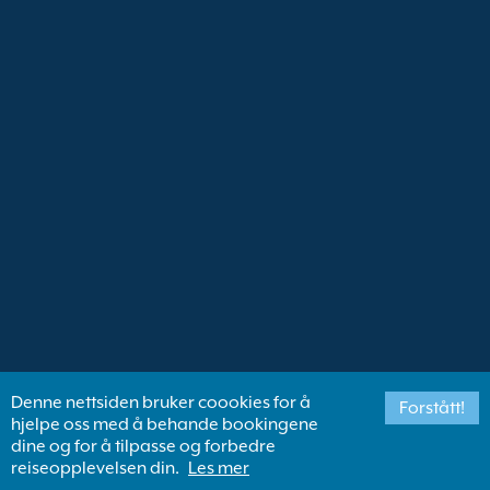
Denne nettsiden bruker coookies for å
Forstått!
hjelpe oss med å behande bookingene
dine og for å tilpasse og forbedre
reiseopplevelsen din.
Les mer