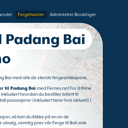
eruter
Fergehavner
Administrer Bookinger
il Padang Bai
no
ang Bai med alle de største fergeselskapene.
er til Padang Bai
med Ferries.no! For å finne
 inkludert hvordan du bestiller billett til
ll passasjerer (inkludert fører hvis aktuelt) i
asjon, så kan du klikke på en av de
e utvalg, vennlig prøv vår Ferge til Bali side