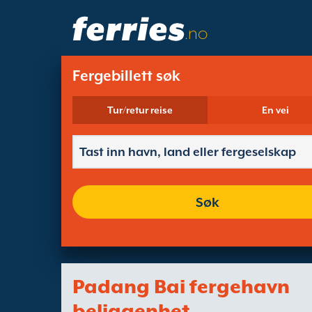
.no
Fergebillett søk
Tur/retur reise
En vei
Søk
Padang Bai fergehavn
beliggenhet