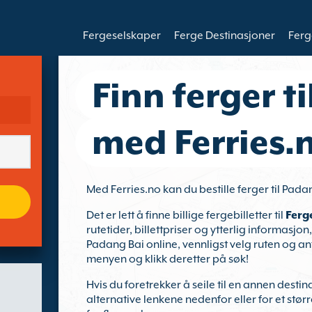
Fergeselskaper
Ferge Destinasjoner
Ferg
Finn ferger t
med Ferries.
Med Ferries.no kan du bestille ferger til Pad
Det er lett å finne billige fergebilletter til
Ferg
rutetider, billettpriser og ytterlig informasjon,
Padang Bai online, vennligst velg ruten og anta
menyen og klikk deretter på søk!
Hvis du foretrekker å seile til en annen destin
alternative lenkene nedenfor eller for et størr