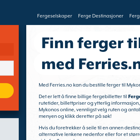
Fergeselskaper
Ferge Destinasjoner
Ferg
Finn ferger t
med Ferries.
Med Ferries.no kan du bestille ferger til Myk
Det er lett å finne billige fergebilletter til
Ferg
rutetider, billettpriser og ytterlig informasjon,
Mykonos online, vennligst velg ruten og antall 
menyen og klikk deretter på søk!
Hvis du foretrekker å seile til en annen destin
alternative lenkene nedenfor eller for et stør