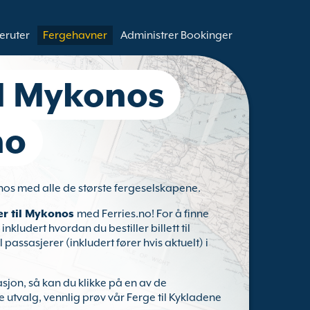
eruter
Fergehavner
Administrer Bookinger
il Mykonos
no
onos med alle de største fergeselskapene.
er til Mykonos
med Ferries.no! For å finne
 inkludert hvordan du bestiller billett til
passasjerer (inkludert fører hvis aktuelt) i
asjon, så kan du klikke på en av de
re utvalg, vennlig prøv vår Ferge til Kykladene