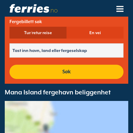
.no
Fergebillett søk
Fergeselskaper
Tur/retur reise
En vei
Ferge Destinasjoner
Fergeruter
Fergehavner
Søk
Administrer Bookinger
Mana Island fergehavn beliggenhet