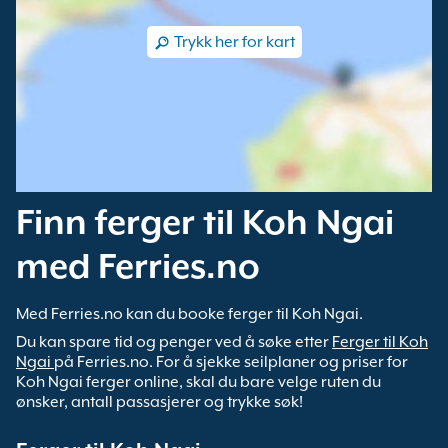
Trykk her for kart
Finn ferger til Koh Ngai
med Ferries.no
Med Ferries.no kan du booke ferger til Koh Ngai.
Du kan spare tid og penger ved å søke etter
Ferger til Koh
Ngai
på Ferries.no. For å sjekke seilplaner og priser for
Koh Ngai ferger online, skal du bare velge ruten du
ønsker, antall passasjerer og trykke søk!