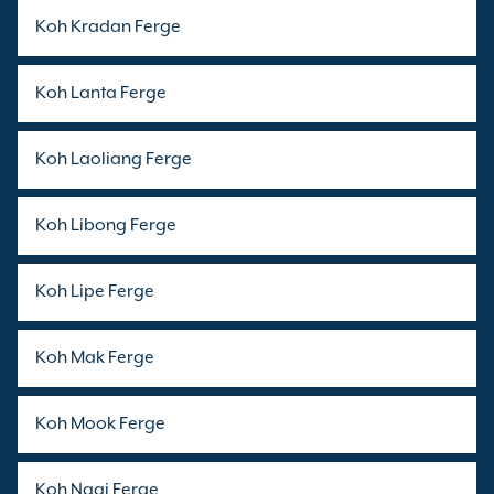
Koh Kradan Ferge
Koh Lanta Ferge
Koh Laoliang Ferge
Koh Libong Ferge
Koh Lipe Ferge
Koh Mak Ferge
Koh Mook Ferge
Koh Ngai Ferge