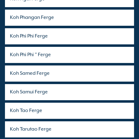
Koh Phangan Ferge
Koh Phi Phi Ferge
Koh Phi Phi ” Ferge
Koh Samed Ferge
Koh Samui Ferge
Koh Tao Ferge
Koh Tarutao Ferge