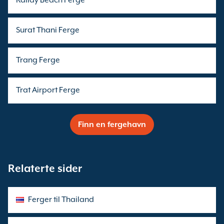
Railay Beach Ferge
Surat Thani Ferge
Trang Ferge
Trat Airport Ferge
Finn en fergehavn
Relaterte sider
Ferger til Thailand