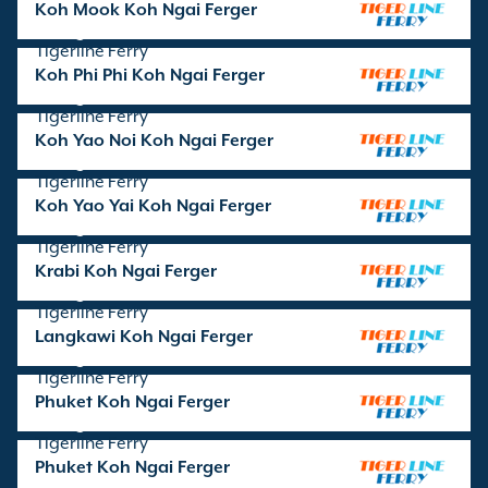
Koh Mook Koh Ngai Ferger
seilinger drives av
Tigerline Ferry
Koh Phi Phi Koh Ngai Ferger
seilinger drives av
Tigerline Ferry
Koh Yao Noi Koh Ngai Ferger
seilinger drives av
Tigerline Ferry
Koh Yao Yai Koh Ngai Ferger
seilinger drives av
Tigerline Ferry
Krabi Koh Ngai Ferger
seilinger drives av
Tigerline Ferry
Langkawi Koh Ngai Ferger
seilinger drives av
Tigerline Ferry
Phuket Koh Ngai Ferger
seilinger drives av
Tigerline Ferry
Phuket Koh Ngai Ferger