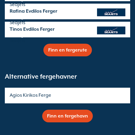
SeaJets
Rafina Evdilos Ferger
seilinger drives av
SeaJets
Tinos Evdilos Ferger
seilinger drives av
SeaJets
Finn en fergerute
Alternative fergehavner
Agios Kirikos Ferge
Finn en fergehavn