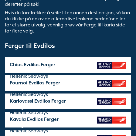
deretter på søk!
Hvis du foretrekker å seile til en annen destinasjon, så kan
du klikke på en av de alternative lenkene nedenfor eller
for et større utvalg, vennlig prøv vår Ferge til Ikaria side
for flere valg.
Ferger til Evdilos
Chios Evdilos Ferger
seilinger drives av
Hellenic Seaways
Fournoi Evdilos Ferger
seilinger drives av
Hellenic Seaways
Karlovassi Evdilos Ferger
seilinger drives av
Hellenic Seaways
Kavala Evdilos Ferger
seilinger drives av
Hellenic Seaways