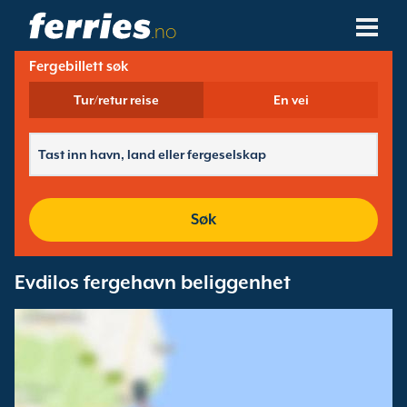
.no
Fergebillett søk
Fergeselskaper
Tur/retur reise
En vei
Ferge Destinasjoner
Fergeruter
Fergehavner
Søk
Administrer Bookinger
Evdilos fergehavn beliggenhet