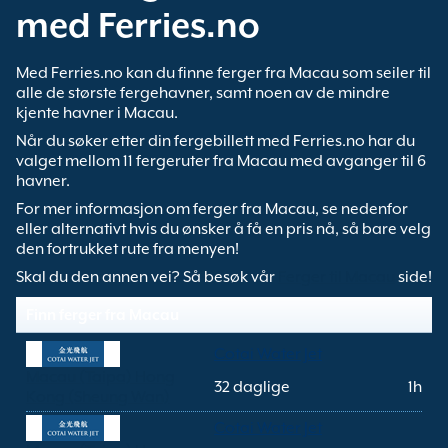
med Ferries.no
Med Ferries.no kan du finne ferger fra Macau som seiler til
alle de største fergehavner, samt noen av de mindre
kjente havner i Macau.
Når du søker etter din fergebillett med Ferries.no har du
valget mellom 11 fergeruter fra Macau med avganger til 6
havner.
For mer informasjon om ferger fra Macau, se nedenfor
eller alternativt hvis du ønsker å få en pris nå, så bare velg
den fortrukket rute fra menyen!
Skal du den annen vei? Så besøk vår
Ferger til Macau
side!
Finn ferger fra Macau
Cotai Water Jet
Macau (Taipa) Hong
32 daglige
1h
Kong (Sheung Wan)
Cotai Water Jet