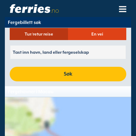
.no
Fergebillett søk
Fergeselskaper
Tur/retur reise
En vei
Ferge Destinasjoner
Fergeruter
Fergehavner
Søk
Administrer Bookinger
Fergehavner i Macau