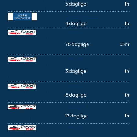
Macau (Taipa) Hong
5 daglige
1h
Kong Airport (Skypier)
Cotai Water Jet
Macau (Taipa) Kowloon
4 daglige
1h
TurboJet
Macau (Outer Harbour)
Hong Kong (Sheung
78 daglige
55m
Wan)
TurboJet
Macau (Outer Harbour)
Hong Kong Airport
3 daglige
1h
(Skypier)
TurboJet
Macau (Outer Harbour)
8 daglige
1h
Kowloon
TurboJet
Macau (Outer Harbour)
12 daglige
1h
Shenzhen (Shekou)
TurboJet
Macau (Outer Harbour)