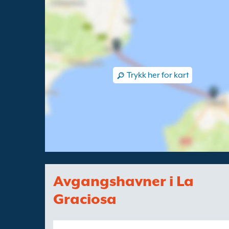
Trykk her for kart
Avgangshavner i La
Graciosa