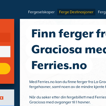
Fergeselskaper
Ferge Destinasjoner
Ferg
Finn ferger f
Graciosa me
Ferries.no
Med Ferries.no kan du finne ferger fra La Graci
fergehavner, samt noen av de mindre kjente 
sa
Når du søker etter din fergebillett med Ferrie
Graciosa med avganger til 1 havner.