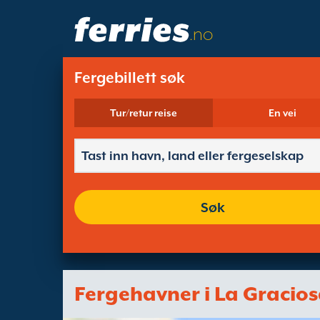
.no
Fergebillett søk
Tur/retur reise
En vei
Søk
Fergehavner i La Gracio