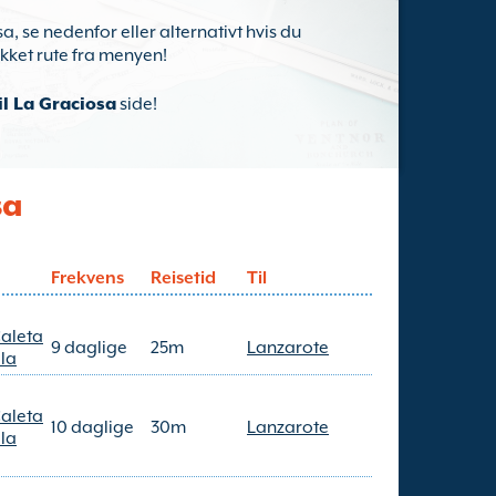
, se nedenfor eller alternativt hvis du
ukket rute fra menyen!
il La Graciosa
side!
sa
Frekvens
Reisetid
Til
Caleta
9 daglige
25m
Lanzarote
la
Caleta
10 daglige
30m
Lanzarote
la