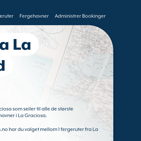
eruter
Fergehavner
Administrer Bookinger
ra La
d
osa som seiler til alle de største
havner i La Graciosa.
s.no har du valget mellom 1 fergeruter fra La