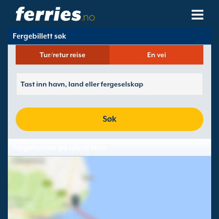
.no
Fergebillett søk
Fergeselskaper
Tur/retur reise
En vei
Ferge Destinasjoner
Fergeruter
Fergehavner
Søk
Administrer Bookinger
Fergehavner på Isle of Man