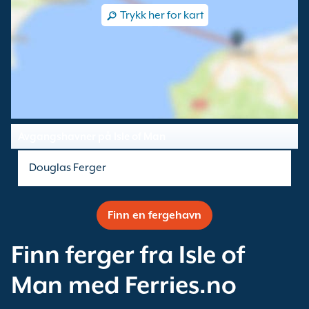
Trykk her for kart
Avgangshavner på Isle of Man
Douglas Ferger
Finn en fergehavn
Finn ferger fra Isle of
Man med Ferries.no