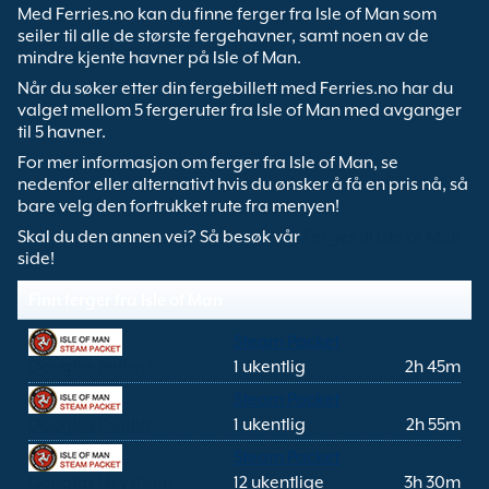
Med Ferries.no kan du finne ferger fra Isle of Man som
seiler til alle de største fergehavner, samt noen av de
mindre kjente havner på Isle of Man.
Når du søker etter din fergebillett med Ferries.no har du
valget mellom 5 fergeruter fra Isle of Man med avganger
til 5 havner.
For mer informasjon om ferger fra Isle of Man, se
nedenfor eller alternativt hvis du ønsker å få en pris nå, så
bare velg den fortrukket rute fra menyen!
Skal du den annen vei? Så besøk vår
Ferger til Isle of Man
side!
Finn ferger fra Isle of Man
Steam Packet
Douglas Belfast
1 ukentlig
2h 45m
Steam Packet
Douglas Dublin
1 ukentlig
2h 55m
Steam Packet
Douglas Heysham
12 ukentlige
3h 30m