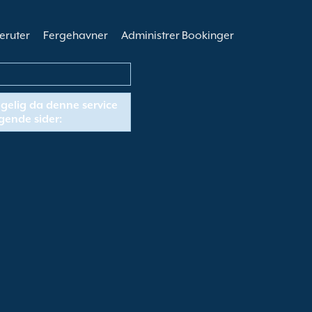
eruter
Fergehavner
Administrer Bookinger
ngelig da denne service
lgende sider: