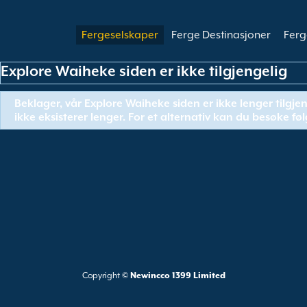
Fergeselskaper
Ferge Destinasjoner
Ferg
Explore Waiheke siden er ikke tilgjengelig
Beklager, vår Explore Waiheke siden er ikke lenger tilgje
ikke eksisterer lenger. For et alternativ kan du besøke fø
Copyright ©
Newincco 1399 Limited