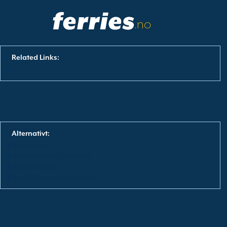
.no
Related Links:
Alternativt:
Se alle ruter
View All Ferry Operators
Se alle havner
Se alle ferge destinasjoner