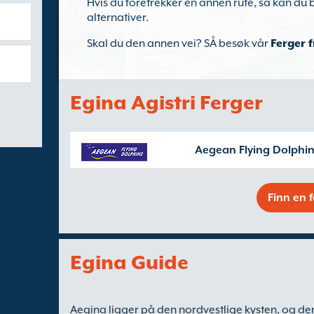
Hvis du foretrekker en annen rute, så kan du b
alternativer.
Skal du den annen vei? SÅ besøk vår
Ferger f
Egina Agistri Ferger
Aegean Flying Dolphin
Finn en 
Egina Guide
Aegina ligger på den nordvestlige kysten, og den