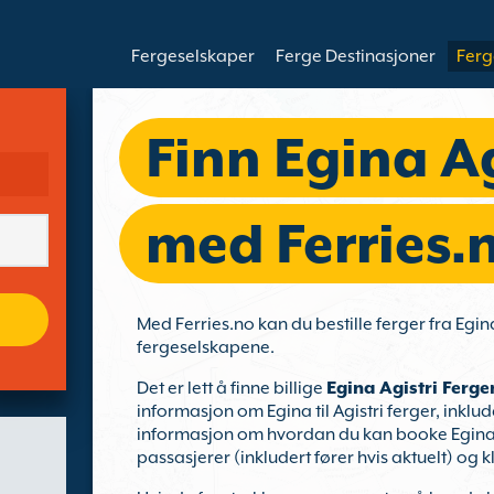
Fergeselskaper
Ferge Destinasjoner
Ferg
Finn Egina Ag
med Ferries.
Med Ferries.no kan du bestille ferger fra Egina
fergeselskapene.
Det er lett å finne billige
Egina Agistri Ferge
informasjon om Egina til Agistri ferger, inkluder
informasjon om hvordan du kan booke Egina til 
passasjerer (inkludert fører hvis aktuelt) og kl