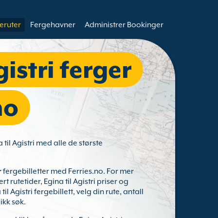
eruter
Fergehavner
Administrer Bookinger
istri ferger
no
 til Agistri med alle de største
r
fergebilletter med Ferries.no. For mer
t rutetider, Egina til Agistri priser og
Agistri fergebillett, velg din rute, antall
ikk søk.