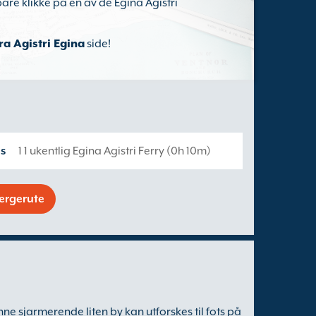
are klikke på en av de Egina Agistri
ra Agistri Egina
side!
s
1 1 ukentlig Egina Agistri Ferry (0h 10m)
fergerute
ne sjarmerende liten by kan utforskes til fots på