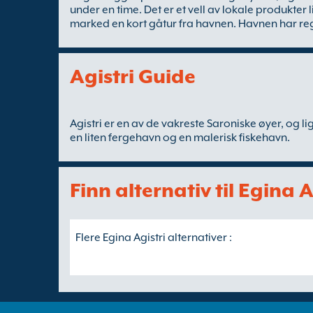
under en time. Det er et vell av lokale produkter 
marked en kort gåtur fra havnen. Havnen har rege
Agistri Guide
Agistri er en av de vakreste Saroniske øyer, og li
en liten fergehavn og en malerisk fiskehavn.
Finn alternativ til Egina 
Flere Egina Agistri alternativer :