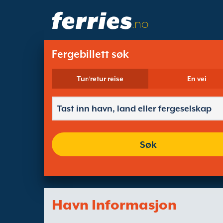
.no
Fergebillett søk
Tur/retur reise
En vei
Søk
Havn Informasjon