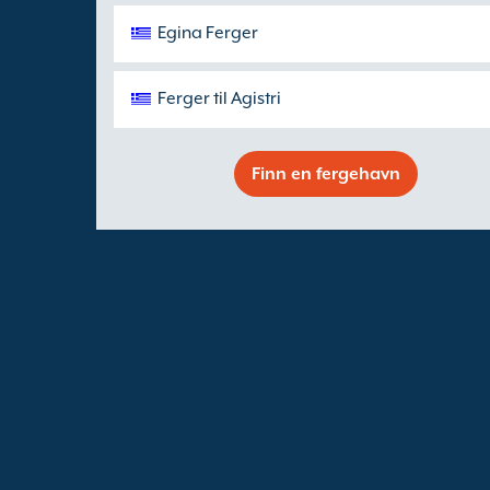
Egina Ferger
Ferger til Agistri
Finn en fergehavn