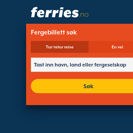
.no
Fergebillett søk
Tur/retur reise
En vei
Søk