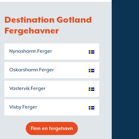
Destination Gotland
Fergehavner
Nynashamn Ferger
Oskarshamn Ferger
Vastervik Ferger
Visby Ferger
Finn en fergehavn