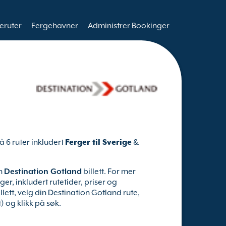
eruter
Fergehavner
Administrer Bookinger
å 6 ruter inkludert
Ferger til Sverige
&
en
Destination Gotland
billett. For mer
r, inkludert rutetider, priser og
lett, velg din Destination Gotland rute,
) og klikk på søk.