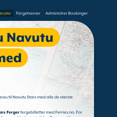
eruter
Fergehavner
Administrer Bookinger
u Navutu
 med
rau til Navutu Stars med alle de største
rs Ferger
fergebilletter med Ferries.no. For