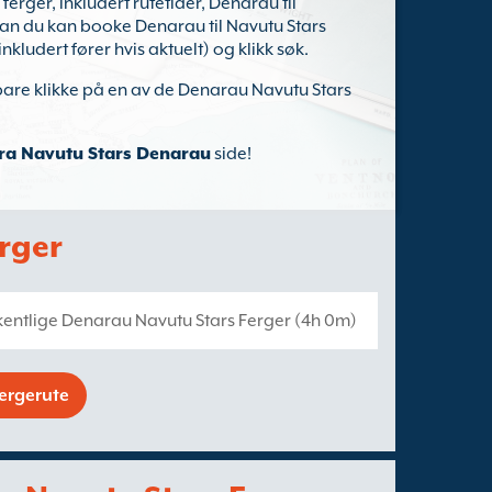
erger, inkludert rutetider, Denarau til
an du kan booke Denarau til Navutu Stars
inkludert fører hvis aktuelt) og klikk søk.
 bare klikke på en av de Denarau Navutu Stars
fra Navutu Stars Denarau
side!
rger
kentlige Denarau Navutu Stars Ferger (4h 0m)
fergerute