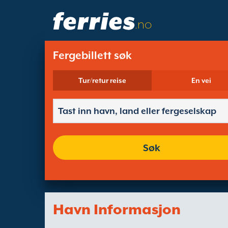
.no
Fergebillett søk
Tur/retur reise
En vei
Søk
Havn Informasjon