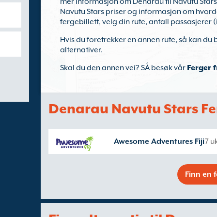
mer informasjon om Denarau til Navutu Stars f
Navutu Stars priser og informasjon om hvord
fergebillett, velg din rute, antall passasjerer (
Hvis du foretrekker en annen rute, så kan du
alternativer.
Skal du den annen vei? SÅ besøk vår
Ferger 
Denarau Navutu Stars Fe
Awesome Adventures Fiji
7 u
Finn en 