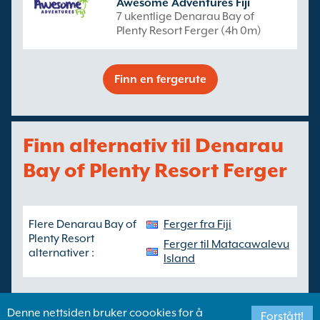
Awesome Adventures Fiji
7 ukentlige Denarau Bay of
Plenty Resort Ferger (4h 0m)
Finn en fergerute
Finn alternativ til Denarau
Bay of Plenty Resort Ferger
Flere Denarau Bay of
Ferger fra Fiji
Plenty Resort
Ferger til Matacawalevu
alternativer :
Island
Denne nettsiden bruker coookies for å
Forstått!