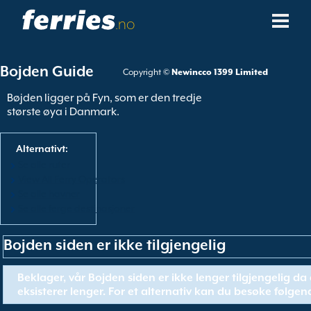
.no
Fergeselskaper
Bojden Guide
Copyright ©
Newincco 1399 Limited
Ferge Destinasjoner
Bøjden ligger på Fyn, som er den tredje
største øya i Danmark.
Fergeruter
Alternativt:
Fergehavner
Se alle ruter
View All Ferry Operators
Se alle havner
Administrer Bookinger
Se alle ferge destinasjoner
Bojden siden er ikke tilgjengelig
Beklager, vår Bojden siden er ikke lenger tilgjengelig da
eksisterer lenger. For et alternativ kan du besøke følgend